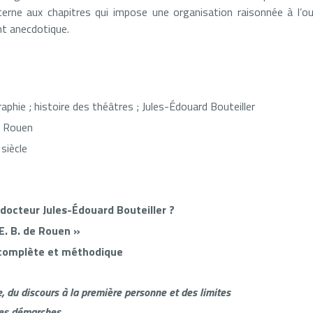
nterne aux chapitres qui impose une organisation raisonnée à l’o
ent anecdotique.
raphie ; histoire des théâtres ; Jules-Édouard Bouteiller
:
Rouen
siècle
 docteur Jules-Édouard Bouteiller ?
‑E. B. de Rouen »
complète et méthodique
e, du discours à la première personne et des limites
des démarches