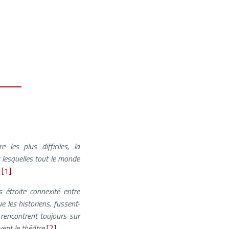
 les plus difficiles, la
r lesquelles tout le monde
t
[1]
.
s étroite connexité entre
e les historiens, fussent-
e rencontrent toujours sur
vent le théâtre
[2]
.