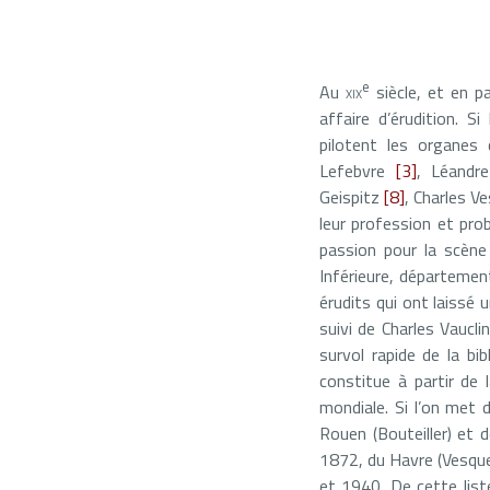
e
Au
xix
siècle, et en p
affaire d’érudition. S
pilotent les organes 
Lefebvre
[3]
, Léand
Geispitz
[8]
, Charles V
leur profession et pr
passion pour la scène 
Inférieure, départemen
érudits qui ont laissé 
suivi de Charles Vaucli
survol rapide de la b
constitue à partir de
mondiale. Si l’on met 
Rouen (Bouteiller) et 
1872, du Havre (Vesque
et 1940. De cette list