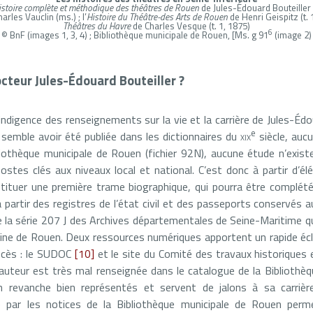
istoire complète et méthodique des théâtres de Rouen
de Jules-Édouard Bouteiller (
arles Vauclin (ms.) ; l’
Histoire du Théâtre-des Arts de Rouen
de Henri Geispitz (t. 1,
Théâtres du Havre
de Charles Vesque (t. 1, 1875)
6
© BnF (images 1, 3, 4) ; Bibliothèque municipale de Rouen, [Ms. g 91
(image 2)
docteur Jules-Édouard Bouteiller ?
ndigence des renseignements sur la vie et la carrière de Jules-Édo
e
 semble avoir été publiée dans les dictionnaires du
xix
siècle, aucu
liothèque municipale de Rouen (fichier 92N), aucune étude n’exis
stes clés aux niveaux local et national. C’est donc à partir d’
ituer une première trame biographique, qui pourra être complétée
partir des registres de l’état civil et des passeports conservés a
 la série 207 J des Archives départementales de Seine-Maritime qu
cine de Rouen. Deux ressources numériques apportent un rapide éc
écès : le SUDOC
[10]
et le site du Comité des travaux historiques e
he auteur est très mal renseignée dans le catalogue de la Bibliothè
revanche bien représentés et servent de jalons à sa carrière
e par les notices de la Bibliothèque municipale de Rouen perm