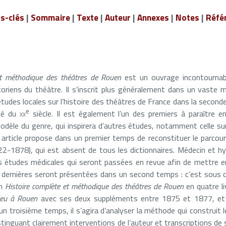
s-clés
|
Sommaire
|
Texte
|
Auteur
|
Annexes
|
Notes
|
Réfé
et méthodique des théâtres de Rouen
est un ouvrage incontournab
storiens du théâtre. Il s’inscrit plus généralement dans un vaste
études locales sur l’histoire des théâtres de France dans la second
e
tié du
xx
siècle. Il est également l’un des premiers à paraître 
èle du genre, qui inspirera d’autres études, notamment celle su
 article propose dans un premier temps de reconstituer le parcour
22-1878), qui est absent de tous les dictionnaires. Médecin et hyg
s études médicales qui seront passées en revue afin de mettre en
 dernières seront présentées dans un second temps : c’est sous c
on
Histoire complète et méthodique des théâtres de Rouen
en quatre l
ieu à Rouen
avec ses deux suppléments entre 1875 et 1877, et
un troisième temps, il s’agira d’analyser la méthode qui construit le
stinguant clairement interventions de l’auteur et transcriptions de