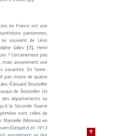
âtres en France est une
 synthèses parisiennes,
ui se souvient de Léon
olphe Gilles
[7]
, Henri
muns ? Certainement pas
é, mais assurément une
tés savantes. En Seine-
ont pas moins de quatre
Jules-Édouard Bouteiller
ravaux de Bouteiller. Un
es des départements se
qu’à la Seconde Guerre
mprimées sont celles de
e Marseille (Moreau) en
ouen (Geispitz) en 1913
 est assurément un des