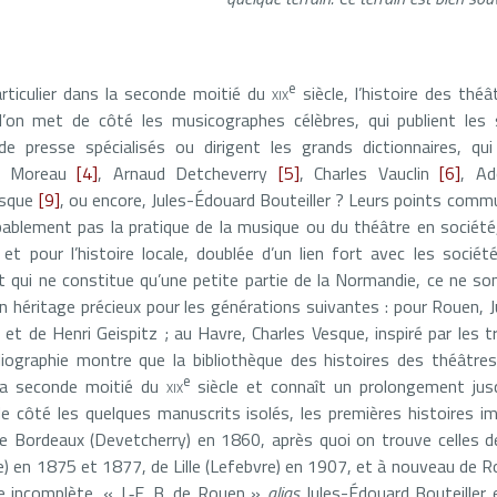
e
articulier dans la seconde moitié du
xix
siècle, l’histoire des thé
i l’on met de côté les musicographes célèbres, qui publient les
de presse spécialisés ou dirigent les grands dictionnaires, q
re Moreau
[4]
, Arnaud Detcheverry
[5]
, Charles Vauclin
[6]
, Ad
esque
[9]
, ou encore, Jules-Édouard Bouteiller ? Leurs points com
obablement pas la pratique de la musique ou du théâtre en sociét
et pour l’histoire locale, doublée d’un lien fort avec les socié
t qui ne constitue qu’une petite partie de la Normandie, ce ne s
un héritage précieux pour les générations suivantes : pour Rouen, 
n et de Henri Geispitz ; au Havre, Charles Vesque, inspiré par les t
ibliographie montre que la bibliothèque des histoires des théâtr
e
 la seconde moitié du
xix
siècle et connaît un prolongement jus
de côté les quelques manuscrits isolés, les premières histoires i
de Bordeaux (Devetcherry) en 1860, après quoi on trouve celles d
) en 1875 et 1877, de Lille (Lefebvre) en 1907, et à nouveau de R
e incomplète, « J.‑E. B. de Rouen »
alias
Jules-Édouard Bouteiller