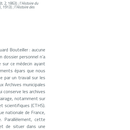
t. 2, 1863) ;
l’
Histoire du
 1913) ; l’
Histoire des
uard Bouteiller : aucune
n dossier personnel n’a
te sur ce médecin ayant
éléments épars que nous
 par un travail sur les
ux Archives municipales
i conserve les archives
lairage, notamment sur
t scientifiques (CTHS).
que nationale de France,
. Parallèlement, cette
et de situer dans une