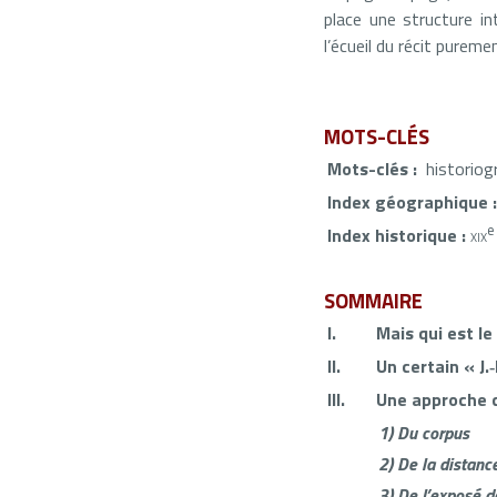
place une structure i
l’écueil du récit purem
MOTS-CLÉS
Mots-clés :
historiog
Index géographique 
e
Index historique :
xix
SOMMAIRE
I.
Mais qui est le
II.
Un certain « J.
III.
Une approche 
1)
Du corpus
2)
De la distanc
3)
De l’exposé 