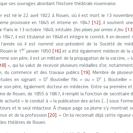
ique ses ouvrages abordant l’histoire théâtrale rouennaise.
er est né le 22 avril 1822 à Rouen, où il est mort le 13 novemb
erne provisoire en 1845 et interne en 1847
[12]
, il soutient u
e Paris le 13 octobre 1849, intitulée
Des plaies par armes à feu
[13
1847, il est titularisé en 1848 et intègre le comité. Il en devien
 l’année où il est nommé vice-président de la Société de m
er
Rouen le 1
janvier 1850
[16]
et a été également médecin de la
mme son père, il est un militant de la propagation de la vaccine, « l
18]
», qui lui valut de recevoir plusieurs médailles d’or, notamme
ure, du commerce et des travaux publics
[19]
. Membre de plusieur
r
r
 études en signant « D
Bouteiller fils » ou « D
J. Bouteiller »
 de son père, également docteur en médecine. Entre sa première e
ine de Rouen, de 1855 à 1867, il remplit la fonction de secrétaire 
le activité » le conduit à « la publication des actes […] sous forme
tiateurs et le seul rédacteur. À chaque page sa plume s’y montrait 
ience et de la profession
[20]
. » On lui reconnaît déjà cette rigueur
 des théâtres de Rouen.