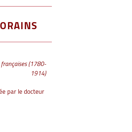
orains
es françaises (1780-
1914)
e par le docteur