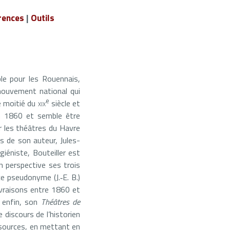
rences
|
Outils
le pour les Rouennais,
 mouvement national qui
e
e moitié du
xix
siècle et
en 1860 et semble être
r les théâtres du Havre
s de son auteur, Jules-
iéniste, Bouteiller est
 perspective ses trois
e pseudonyme (J.‑E. B.)
ivraisons entre 1860 et
 enfin, son
Théâtres de
 discours de l’historien
 sources, en mettant en