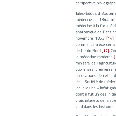
perspective bibliograph
Jules-Édouard Bouteill
médecine en 1844, int
médecine à la faculté d
anatomique de Paris en 
novembre 1853
[14]
,
commence à exercer à 
de fer du Nord
[17]
. Co
la médecine moderne
[
ministre de l’agricult
publie ses premières
publications de celles
de la Société de médec
laquelle une « infatigab
dont il fut un des ini
vrais intérêts de la sc
tard dans les histoires