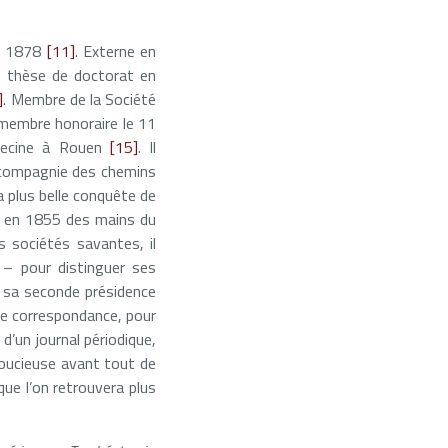
re 1878
[11]
. Externe en
ne thèse de doctorat en
]
. Membre de la Société
t membre honoraire le 11
édecine à Rouen
[15]
. Il
 compagnie des chemins
a plus belle conquête de
nt en 1855 des mains du
s sociétés savantes, il
 – pour distinguer ses
t sa seconde présidence
de correspondance, pour
 d’un journal périodique,
soucieuse avant tout de
 que l’on retrouvera plus