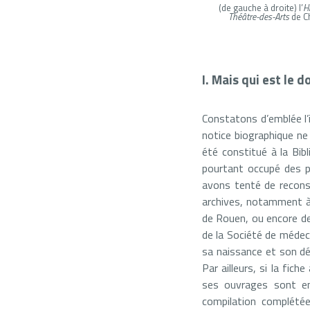
(de gauche à droite) l’
H
Théâtre-des-Arts
de Ch
I. Mais qui est le 
Constatons d’emblée l’i
notice biographique ne
été constitué à la Bib
pourtant occupé des po
avons tenté de reconst
archives, notamment à 
de Rouen, ou encore de
de la Société de méde
sa naissance et son d
Par ailleurs, si la fic
ses ouvrages sont en 
compilation complété