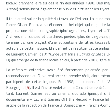
locaux, prennent le relais dès la fin des années 1990. Des ma
Arsenic
) sensibilisent également le public et diffusent les flyers
Il faut aussi saluer la qualité du travail de l’éditeur. La jeun
Pierre-Olivier Bobo, a su élaborer un bel objet qui respecte l
propose une riche iconographie (photographies, flyers et af
Archives municipales et d’archives privées (plus de vingt-cinq
termine par une playlist d’une soixantaine de titres (access
acteurs de cette histoire. Elle permet de restituer cette ambi
de Laurent Garnier ; de
X 102
de Jeff Mills à
Strings of Life
de De
DJ qui émerge de la scène locale et qui, à partir de 2002, gère s
La mémoire collective avait été fortement polarisée par
reconnaissance du DJ va renforcer ce premier récit, alors même q
participent de cette logique. En 1998, un concert à La 
Bourgogne
[5]
. Il est l’invité vedette du « Concert de rentrée 
tard, Laurent Garnier est au cinéma Eldorado (principal cin
documentaire « Laurent Garnier: Off the Record ». France Info
article de la rédaction de France 3 Bourgogne – Franche-Comté 