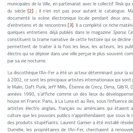
municipales de la Ville, en partenariat avec le collectif Risk q
du siècle
[2]
; il n’en est pas pour autant le catalogue. Ma
documenté la scène électronique locale pendant deux ans,
d’entretiens et de rencontres
[3]
. Il a complété ce riche matér
quelques entretiens déjà publiés dans le magazine
Sparse
. C
constituent la trame narrative de cette histoire qui se déclin
permettent de traiter à la fois les lieux, les acteurs, les publ
électro qui se déploie dans une ville perçue le plus souvent com
par sa vie nocturne.
La discothèque l’An-Fer a été un acteur déterminant pour la s
à 2002, ce sont les principaux artistes internationaux qui sont
le Malin, Daft Punk, Jeff Mills, Étienne de Crecy, Dima, Gilb’R,
années 1990, s’affiche comme un des lieux du développemen
house en France. Paris, à La Luna et au Rex, sous l’influence de La
artistes électro anglais, français ou américains qui étaien
culture que les pouvoirs publics n’appréhendaient que sous le 
des produits stupéfiants. Laurent Garnier a été installé résid
Dumélie, les propriétaires de l’An-Fer, cherchaient à renouvel