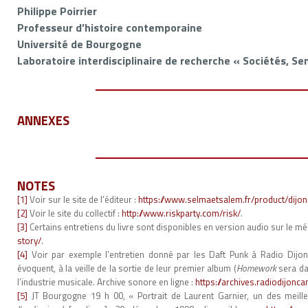
Philippe Poirrier
Professeur d’histoire contemporaine
Université de Bourgogne
Laboratoire interdisciplinaire de recherche « Sociétés, Sens
ANNEXES
NOTES
[1]
Voir sur le site de l’éditeur :
https://www.selmaetsalem.fr/product/dijon
[2]
Voir le site du collectif :
http://www.riskparty.com/risk/
.
[3]
Certains entretiens du livre sont disponibles en version audio sur le m
story/
.
[4]
Voir par exemple l’entretien donné par les Daft Punk à Radio Dijon
évoquent, à la veille de la sortie de leur premier album (
Homework
sera dan
l’industrie musicale. Archive sonore en ligne :
https://archives.radiodij
[5]
JT Bourgogne 19 h 00, « Portrait de Laurent Garnier, un des meill