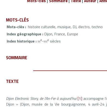
Mots-clés
|
Sommaire
|
Texte
|
Auteur
|
Ann
MOTS-CLÉS
Mots-clés :
histoire culturelle, musique, DJ, électro, techno
Index géographique :
Dijon, France, Europe
e
e
Index historique :
xx
-
xxi
siècles
SOMMAIRE
TEXTE
Dijon Electronic Story, de l’An-Fer à aujourd’hui
[1]
accompagne l’e
Dijon » (Dijon, musée de la Vie bourguignonne, 4 avril-24 