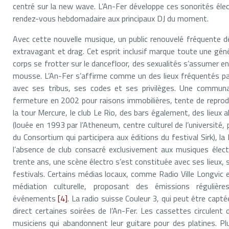
centré sur la new wave. L’An-Fer développe ces sonorités élec
rendez-vous hebdomadaire aux principaux DJ du moment.
Avec cette nouvelle musique, un public renouvelé fréquente dé
extravagant et drag. Cet esprit inclusif marque toute une génér
corps se frotter sur le dancefloor, des sexualités s’assumer ent
mousse. L’An-Fer s’affirme comme un des lieux fréquentés p
avec ses tribus, ses codes et ses privilèges. Une commun
fermeture en 2002 pour raisons immobilières, tente de reprodui
la tour Mercure, le club Le Rio, des bars également, des lieux 
(louée en 1993 par l’Atheneum, centre culturel de l’université, p
du Consortium qui participera aux éditions du festival Sirk),
l’absence de club consacré exclusivement aux musiques élec
trente ans, une scène électro s’est constituée avec ses lieux, s
festivals. Certains médias locaux, comme Radio Ville Longvic 
médiation culturelle, proposant des émissions régulièr
événements
[4]
. La radio suisse Couleur 3, qui peut être capt
direct certaines soirées de l’An-Fer. Les cassettes circulent
musiciens qui abandonnent leur guitare pour des platines. Plu