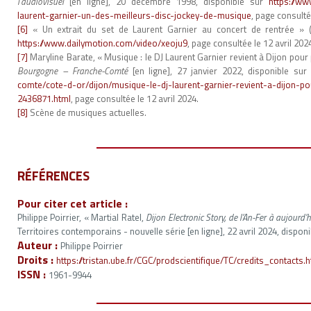
l’audiovisuel
[en ligne], 20 décembre 1998, disponible sur
https://ww
laurent-garnier-un-des-meilleurs-disc-jockey-de-musique
, page consulté
[6]
« Un extrait du set de Laurent Garnier au concert de rentrée » 
https://www.dailymotion.com/video/xeoju9
, page consultée le 12 avril 202
[7]
Maryline Barate, « Musique : le DJ Laurent Garnier revient à Dijon pour
Bourgogne – Franche-Comté
[en ligne], 27 janvier 2022, disponible sur
comte/cote-d-or/dijon/musique-le-dj-laurent-garnier-revient-a-dijon-p
2436871.html
, page consultée le 12 avril 2024.
[8]
Scène de musiques actuelles.
RÉFÉRENCES
Pour citer cet article :
Philippe Poirrier, « Martial Ratel,
Dijon Electronic Story, de l’An-Fer à aujourd’h
Territoires contemporains - nouvelle série [en ligne], 22 avril 2024, disponi
Auteur :
Philippe Poirrier
Droits :
https://tristan.ube.fr/CGC/prodscientifique/TC/credits_contacts.
ISSN :
1961-9944