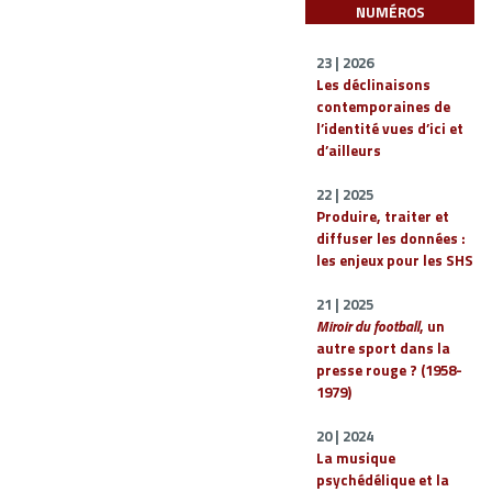
NUMÉROS
23 | 2026
Les déclinaisons
contemporaines de
l’identité vues d’ici et
d’ailleurs
22 | 2025
Produire, traiter et
diffuser les données :
les enjeux pour les SHS
21 | 2025
Miroir du football
, un
autre sport dans la
presse rouge ? (1958-
1979)
20 | 2024
La musique
psychédélique et la