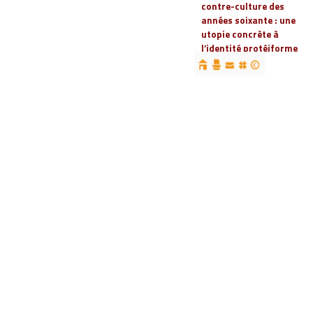
contre-culture des
années soixante : une
utopie concrète à
l’identité protéiforme
devenue « réalité
globale »
19 | 2023
Espaces, territoires et
identités : jeux
d’acteurs et manières
d’habiter
18 | 2022
Espaces et droits
sociaux
17 | 2022
Penser les
infrastructures des
mondes automobiles