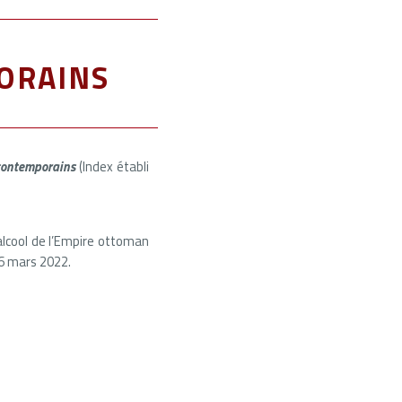
orains
 contemporains
(Index établi
’alcool de l’Empire ottoman
 16 mars 2022.