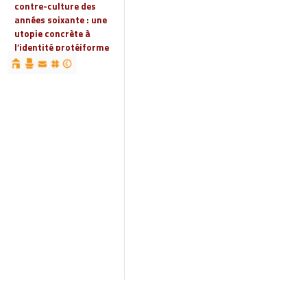
contre-culture des
années soixante : une
utopie concrète à
l’identité protéiforme
devenue « réalité
globale »
19 | 2023
Espaces, territoires et
identités : jeux
d’acteurs et manières
d’habiter
18 | 2022
Espaces et droits
sociaux
17 | 2022
Penser les
infrastructures des
mondes automobiles