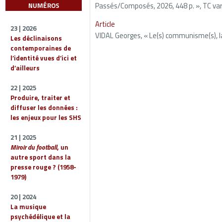
Passés/Composés, 2026, 448 p. », TC vari
NUMÉROS
Article
23 | 2026
VIDAL Georges, « Le(s) communisme(s), la 
Les déclinaisons
contemporaines de
l’identité vues d’ici et
d’ailleurs
22 | 2025
Produire, traiter et
diffuser les données :
les enjeux pour les SHS
21 | 2025
Miroir du football
, un
autre sport dans la
presse rouge ? (1958-
1979)
20 | 2024
La musique
psychédélique et la