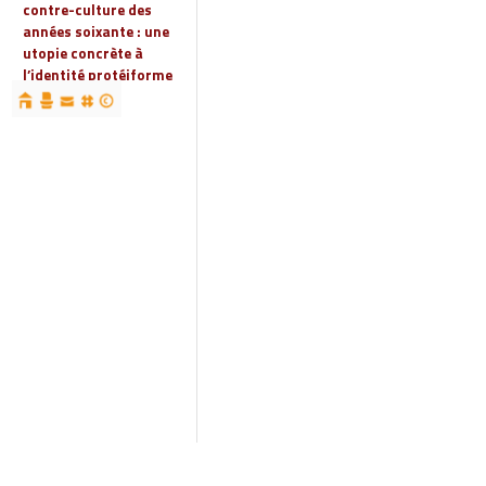
contre-culture des
années soixante : une
utopie concrète à
l’identité protéiforme
devenue « réalité
globale »
19 | 2023
Espaces, territoires et
identités : jeux
d’acteurs et manières
d’habiter
18 | 2022
Espaces et droits
sociaux
17 | 2022
Penser les
infrastructures des
mondes automobiles