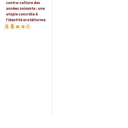
contre-culture des
années soixante : une
utopie concrète à
l’identité protéiforme
devenue « réalité
globale »
19 | 2023
Espaces, territoires et
identités : jeux
d’acteurs et manières
d’habiter
18 | 2022
Espaces et droits
sociaux
17 | 2022
Penser les
infrastructures des
mondes automobiles