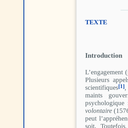
Entre confrontation,
reconnaissance et/ou
rejet : les différentes
formes de l’altérité
TEXTE
7 | 2015
Normes et Individu
6 | 2015
Individu et société.
Parcours du sujet
au sein des groupes
Introduction
5 | 2015
L'individu dans l'histoire,
entre liberté
L’engagement (po
et déterminisme
Plusieurs appel
4 | 2014
[1]
scientifiques
,
Fonctions du rire
en société(s)
maints gouver
psychologique »
3 | 2014
Habiter l’espace :
volontaire
(1576
territoire(s)
et (dé)limitations de soi
peut l’appréhen
soit. Toutefoi
2 | 2014