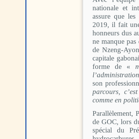
nationale et in
assure que les 
2019, il fait un
honneurs dus au 
ne manque pas d
de Nzeng-Ayong
capitale gabona
forme de «
m
l’administratio
son professionn
parcours, c’est
comme en polit
Parallèlement, 
de GOC, lors du
spécial du Pré
hydrocarbures – 