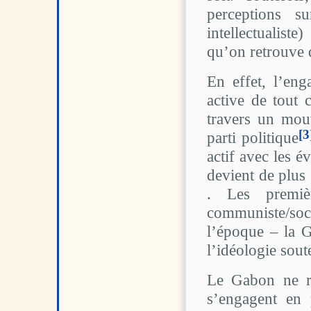
Que peut le corps ?
perceptions s
1 | 2014
intellectualiste
Vandales et vandalisme
qu’on retrouve 
En effet, l’eng
active de tout 
travers un mou
[3
parti politique
actif avec les é
devient de plus
. Les premiè
communiste/soci
l’époque – la G
l’idéologie sout
Le Gabon ne re
s’engagent en 