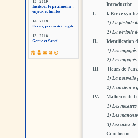
15 | 2019
Introduction
Instituer le patrimoine :
enjeux et limites
I.
I. Brève synth
14 | 2019
1)
La période d
Crises, précarité/fragilité
2)
La période d
13 | 2018
Genre et Santé
II.
Identification 
1)
Les engagés d
12 | 2017
Le jeu au prisme
2)
Les engagés 
des sciences humaines
et sociales
III.
Heurs de l’eng
11 | 2017
1)
La nouvelle 
Le spectacle
de la violence
2)
L’ancienne g
10 | 2017
IV.
Malheurs de l’
Souffrance
et représentations
1)
Les mesures j
9 | 2016
2)
Les manœuvre
Dominants et dominés
3)
Les actes de
au travail
Conclusion
8 | 2016