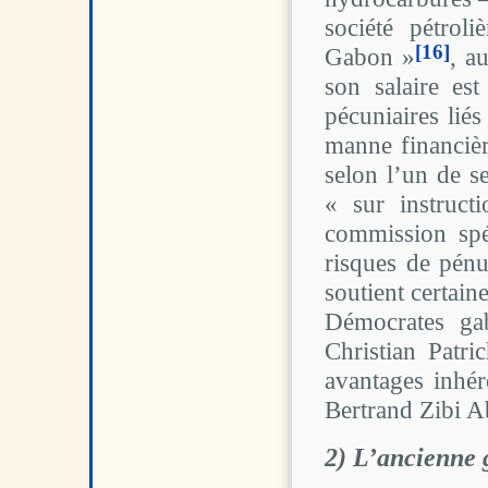
société pétro
[16]
Gabon »
, a
son salaire es
pécuniaires lié
manne financière
selon l’un de s
« sur instruc
commission spéc
risques de pénu
soutient certain
Démocrates gab
Christian Patri
avantages inhér
Bertrand Zibi Ab
2) L’ancienne 