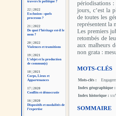
travers le politique ?
périodisations :
jours, c’est la
22 | 2022
Exclusion : quels
de toutes les gé
processus ?
représentent la n
21 | 2022
Les premiers ju
De quoi l’héritage est-il le
nom ?
retombés de leur
20 | 2022
aux malheurs de
Violences et transitions
non grata : mesu
19 | 2021
L’objet et la production
de commun(s)
MOTS-CLÉS
18 | 2021
Corps, Lieux et
Mots-clés :
Engageme
Appartenances
Index géographique :
17 | 2020
Conflits et démocratie
Index historique :
xxi
16 | 2020
Dispositifs et modalités de
SOMMAIRE
l’expertise