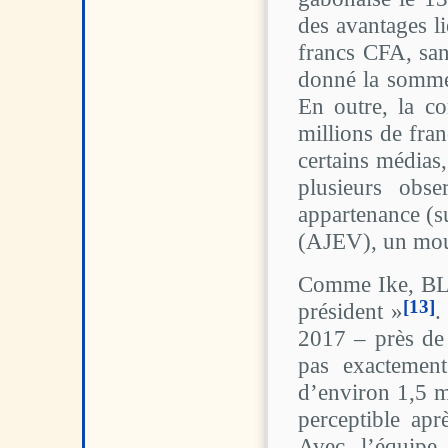
des avantages li
francs CFA, san
donné la somme
En outre, la c
millions de fra
certains médias
plusieurs obse
appartenance (su
(AJEV), un mouv
Comme Ike, BLA
[13]
président »
.
2017 – près de 
pas exactement
d’environ 1,5 m
perceptible apr
Avec l’équipe 