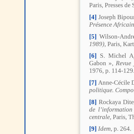
Paris,
Presses de 
[4]
Joseph Bipoun-
Présence Africai
[5]
Wilson-Andr
1989)
, Paris, Kar
[6]
S. Michel Aja
Gabon »,
Revue 
1976, p. 114-129
[7]
Anne-Cécile Do
politique. Compo
[8]
Rockaya Dit
de l’informatio
centrale
, Paris, 
[9]
Idem
, p. 264.