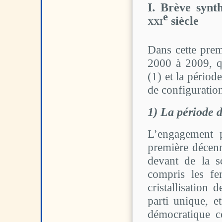
I. Brève synt
e
xxi
siècle
Dans cette prem
2000 à 2009, qu
(1) et la pério
de configuration
1) La période d
L’engagement p
première décenn
devant de la s
compris les f
cristallisation
parti unique, e
démocratique c