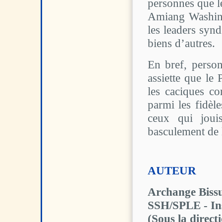
personnes que l
Amiang Washingt
les leaders syn
biens d’autres.
En bref, perso
assiette que le
les caciques c
parmi les fidèle
ceux qui joui
basculement de l
AUTEUR
Archange Bissu
SSH/SPLE - Ins
(Sous la direct