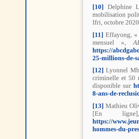
[10]
Delphine Le
mobilisation poli
Ifri, octobre 2020
[11]
Effayong, « 
mensuel »,
A
https://abcdgab
25-millions-de-s
[12]
Lyonnel Mbe
criminelle et 50
disponible sur
h
8-ans-de-reclusi
[13]
Mathieu Oliv
[En lign
https://www.jeu
hommes-du-pres