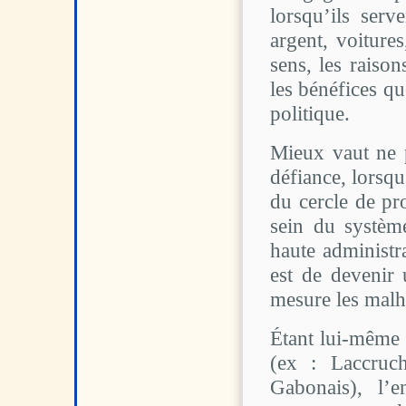
lorsqu’ils serv
argent, voitures
sens, les raison
les bénéfices q
politique.
Mieux vaut ne p
défiance, lorsqu
du cercle de pr
sein du systèm
haute administra
est de devenir 
mesure les malh
Étant lui-même 
(ex : Laccruc
Gabonais), l’e