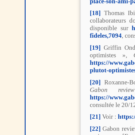
place-son-ami-p
[18]
Thomas Ibin
collaborateurs 
disponible sur
h
fideles,7094
, con
[19]
Griffin Ondo
optimistes »,
https://www.gab
plutot-optimiste
[20]
Roxanne-Bou
Gabon review
https://www.gab
consultée le 20/1
[21]
Voir :
https
[22]
Gabon review