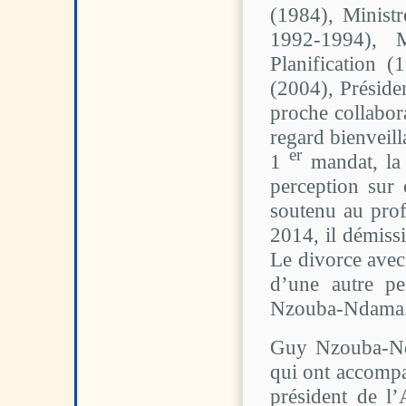
(1984), Minist
1992-1994), M
Planification 
(2004), Préside
proche collabor
regard bienveil
er
1
mandat, la 
perception sur 
soutenu au prof
2014, il démissi
Le divorce avec 
d’une autre pe
Nzouba-Ndama
Guy Nzouba-Ndam
qui ont accompa
président de l