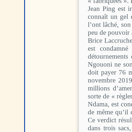
« fabriquées ». 
Jean Ping est in
connaît un gel 
l’ont lâché, so
peu de pouvoir a
Brice Laccruche
est condamné 
détournements 
Ngouoni ne sont
doit payer 76 m
novembre 2019,
millions d’amen
sorte de « règl
Ndama, est cond
de même qu’il d
Ce verdict résul
dans trois sac