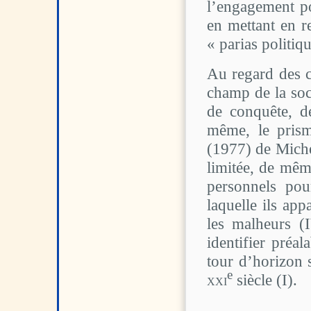
l’engagement po
en mettant en r
« parias politiqu
Au regard des c
champ de la soci
de conquête, d
même, le pris
(1977) de Michel
limitée, de même
personnels pour
laquelle ils app
les malheurs (
identifier préa
tour d’horizon 
e
xxi
siècle (I).