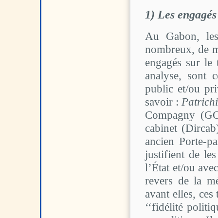
1) Les engagés 
Au Gabon, les p
nombreux, de mê
engagés sur le 
analyse, sont 
public et/ou pr
savoir :
Patrich
Compagny (G
cabinet (Dirca
ancien Porte-pa
justifient de le
l’État et/ou ave
revers de la m
avant elles, ces
‘‘fidélité polit