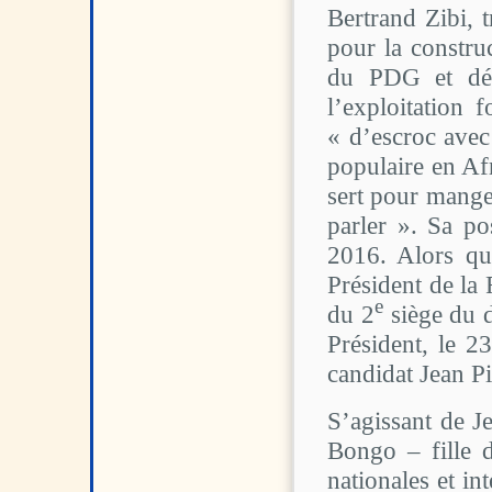
Bertrand Zibi, t
pour la constru
du PDG et dépu
l’exploitation 
« d’escroc avec
populaire en Af
sert pour manger
parler ». Sa po
2016. Alors qu
Président de la
e
du 2
siège du 
Président, le 2
candidat Jean Pin
S’agissant de J
Bongo – fille 
nationales et in