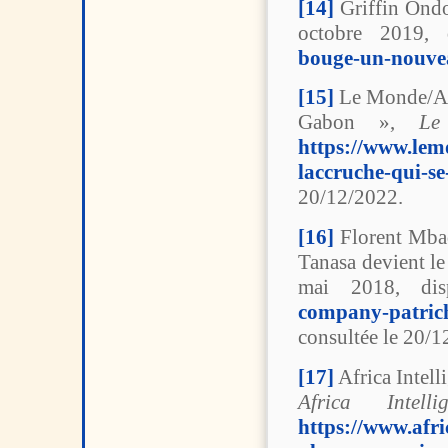
[14]
Griffin Ondo
octobre 2019,
bouge-un-nouvea
[15]
Le Monde/AFP
Gabon »,
Le
https://www.lemo
laccruche-qui-s
20/12/2022.
[16]
Florent Mbad
Tanasa devient l
mai 2018, di
company-patrich
consultée le 20/1
[17]
Africa Intell
Africa Intellig
https://www.afri