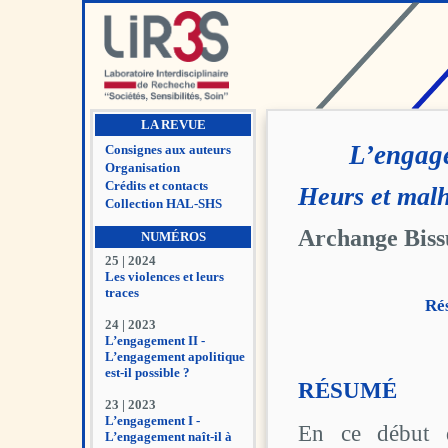
LA REVUE
L’engage
Consignes aux auteurs
Organisation
Crédits et contacts
Heurs et malh
Collection HAL-SHS
Archange Biss
NUMÉROS
25 | 2024
Les violences et leurs
traces
Ré
24 | 2023
L’engagement II -
L’engagement apolitique
est-il possible ?
RÉSUMÉ
23 | 2023
L’engagement I -
En ce début
L’engagement naît-il à