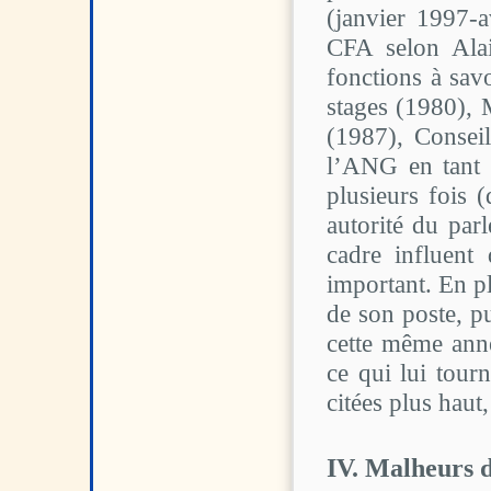
(janvier 1997-a
CFA selon Alai
fonctions à sav
stages (1980), 
(1987), Conseil
l’ANG en tant 
plusieurs fois 
autorité du par
cadre influent
important. En p
de son poste, pu
cette même année
ce qui lui tou
citées plus hau
IV. Malheurs 