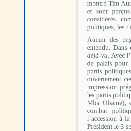
montré Tim Aura
et sont perçus
considérés com
politiques, les d
Aucun des eng
entendu. Dans 
déjà-vu
. Avec l
de palais pour 
partis politique
ouvertement ce
impression prég
les partis polit
Mba Obame), et
combat politi
l’accession à 
Président le 3 s