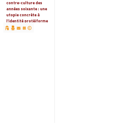
contre-culture des
années soixante : une
utopie concrète à
l’identité protéiforme
devenue « réalité
globale »
19 | 2023
Espaces, territoires et
identités : jeux
d’acteurs et manières
d’habiter
18 | 2022
Espaces et droits
sociaux
17 | 2022
Penser les
infrastructures des
mondes automobiles