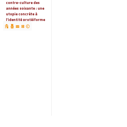
contre-culture des
années soixante : une
utopie concrète à
l’identité protéiforme
devenue « réalité
globale »
19 | 2023
Espaces, territoires et
identités : jeux
d’acteurs et manières
d’habiter
18 | 2022
Espaces et droits
sociaux
17 | 2022
Penser les
infrastructures des
mondes automobiles