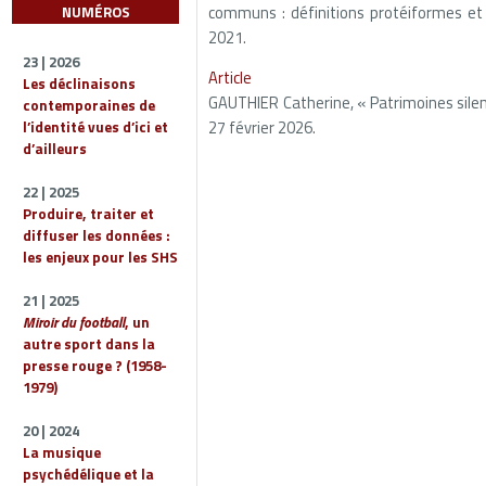
communs : définitions protéiformes e
NUMÉROS
2021.
23 | 2026
Article
Les déclinaisons
GAUTHIER Catherine, « Patrimoines silen
contemporaines de
27 février 2026.
l’identité vues d’ici et
d’ailleurs
22 | 2025
Produire, traiter et
diffuser les données :
les enjeux pour les SHS
21 | 2025
Miroir du football
, un
autre sport dans la
presse rouge ? (1958-
1979)
20 | 2024
La musique
psychédélique et la