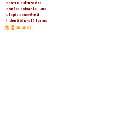
contre-culture des
années soixante : une
utopie concrète à
l’identité protéiforme
devenue « réalité
globale »
19 | 2023
Espaces, territoires et
identités : jeux
d’acteurs et manières
d’habiter
18 | 2022
Espaces et droits
sociaux
17 | 2022
Penser les
infrastructures des
mondes automobiles